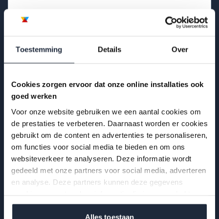
Toestemming
Details
Over
VERZEND
Cookies zorgen ervoor dat onze online installaties ook
Verwarming
goed werken
CV Ketel Vervangen
Voor onze website gebruiken we een aantal cookies om
de prestaties te verbeteren. Daarnaast worden er cookies
CV Ketels
gebruikt om de content en advertenties te personaliseren,
om functies voor social media te bieden en om ons
Thermostaten
websiteverkeer te analyseren. Deze informatie wordt
Radiatoren
gedeeld met onze partners voor social media, adverteren
en analyse. Deze partners kunnen deze gegevens
Vloerverwarming
combineren met andere informatie die je aan ze hebt
Duurzaamheid
verstrekt of die ze hebben verzameld op basis van jouw
gebruik van hun services.
Alles toestaan