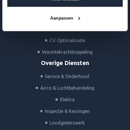
Warmtepompen
Zonnepanelen
Aanpassen
Zonneboiler
CV Optimalisatie
Warmtekrachtkoppeling
Overige Diensten
Service & Onderhoud
Airco & Luchtbehandeling
Elektra
Inspectie & Keuringen
Loodgieterswerk