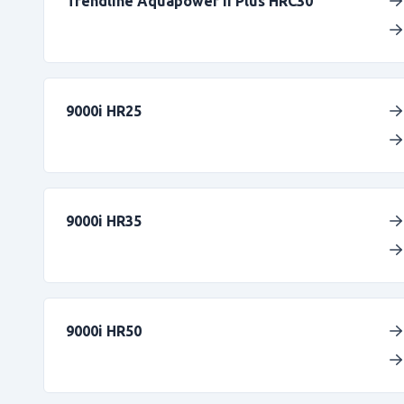
Trendline Aquapower II Plus HRC30
9000i HR25
9000i HR35
9000i HR50