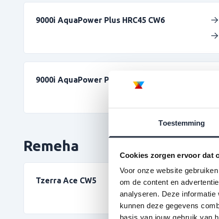
9000i AquaPower Plus HRC45 CW6
9000i AquaPower Plus HRC30 CW6
Toestemming
Remeha
Cookies zorgen ervoor dat o
Voor onze website gebruiken 
Tzerra Ace CW5
om de content en advertentie
analyseren. Deze informatie 
kunnen deze gegevens combin
basis van jouw gebruik van h