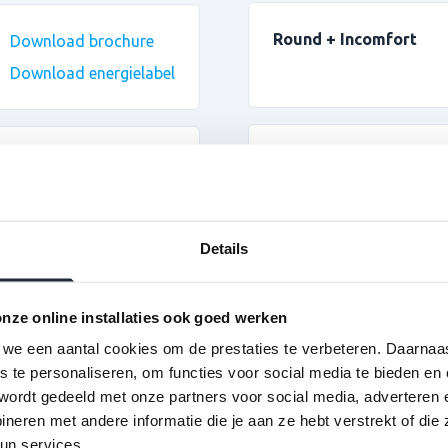
Round + Incomfort
Download brochure
Download energielabel
Chronotherm Touch
Download brochure
Download energielabel
Details
nze online installaties ook goed werken
we een aantal cookies om de prestaties te verbeteren. Daarnaa
Download brochure
s te personaliseren, om functies voor social media te bieden en
wordt gedeeld met onze partners voor social media, adverteren 
Download energielabel
eren met andere informatie die je aan ze hebt verstrekt of die
un services.