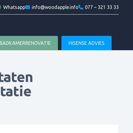
am
in
Whatsapp
info@woodapple.info
077 – 321 33 33
Woodapple
BADKAMERRENOVATIE
HISENSE ADVIES
taten
tatie