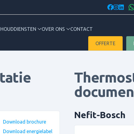
facebook
instagr
linked
RHOUD
DIENSTEN
OVER ONS
CONTACT
OFFERTE
tatie
Thermos
documen
Nefit-Bosch
Download brochure
Download energielabel