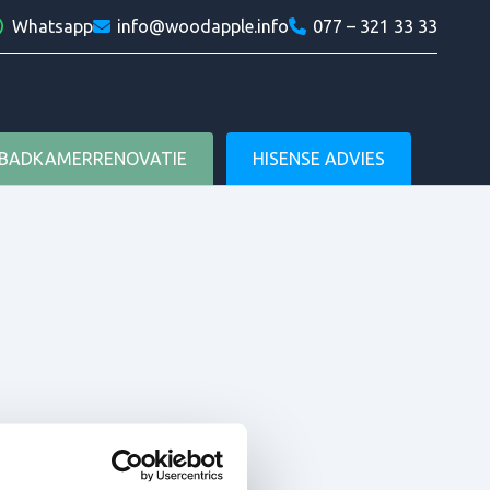
am
in
Whatsapp
info@woodapple.info
077 – 321 33 33
Woodapple
BADKAMERRENOVATIE
HISENSE ADVIES