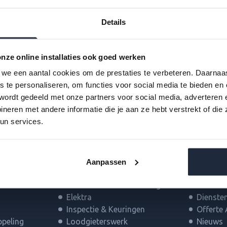
Details
nze online installaties ook goed werken
we een aantal cookies om de prestaties te verbeteren. Daarnaa
s te personaliseren, om functies voor social media te bieden en
wordt gedeeld met onze partners voor social media, adverteren 
eren met andere informatie die je aan ze hebt verstrekt of die
un services.
Overige Diensten
Woodap
Aanpassen
Service & Onderhoud
Home
Airco & Luchtbehandeling
Service
Elektra
Dienste
Inspectie & Keuringen
Offerte
peling
Loodgieterswerk
Nieuws