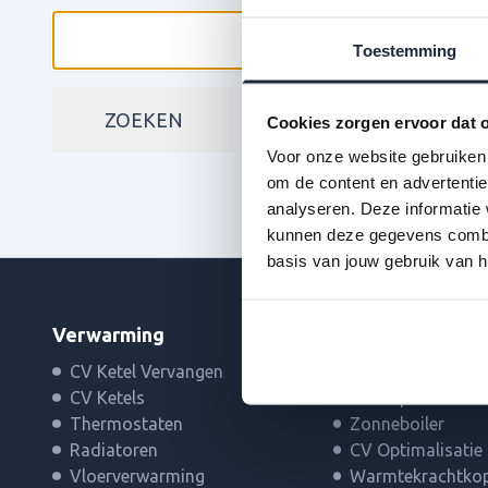
Toestemming
ZOEKEN
Cookies zorgen ervoor dat o
Voor onze website gebruiken 
om de content en advertentie
analyseren. Deze informatie 
kunnen deze gegevens combin
basis van jouw gebruik van h
Verwarming
Duurzaamheid
CV Ketel Vervangen
Warmtepompen
CV Ketels
Zonnepanelen
Thermostaten
Zonneboiler
Radiatoren
CV Optimalisatie
Vloerverwarming
Warmtekrachtkop