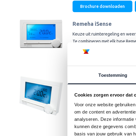
Brochure downloaden
Remeha iSense
Keuze uit ruimteregeling en weer
Te combineren met elk type Reme
Veelzijdige alleskunner
Brochure downloaden
Toestemming
Remeha qSense
Fraaie vormgeving met simpele in
Cookies zorgen ervoor dat o
Zeer gebruiksvriendelijk: geen c
Voor onze website gebruiken 
Overzichtelijk en helder LCD-disp
om de content en advertentie
Uitgebreide instellingsmogelijkh
analyseren. Deze informatie 
kunnen deze gegevens combin
Brochure downloaden
basis van jouw gebruik van h