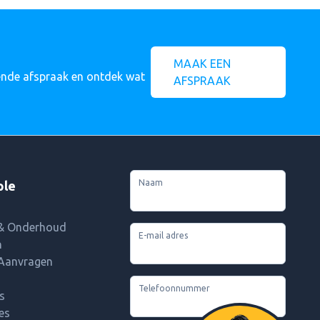
MAAK EEN
vende afspraak en ontdek wat
AFSPRAAK
Naam
ple
 & Onderhoud
E-mail adres
n
 Aanvragen
Telefoonnummer
s
es