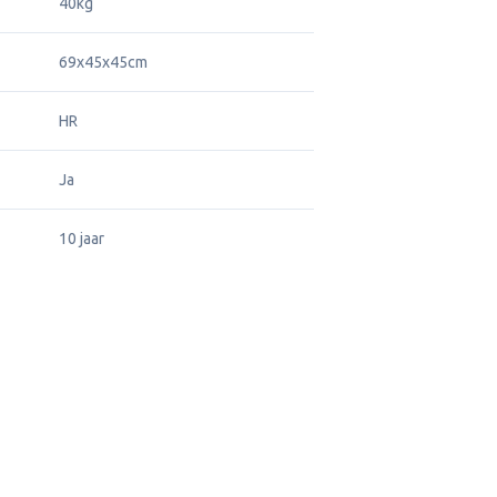
40kg
69x45x45cm
HR
Ja
10 jaar