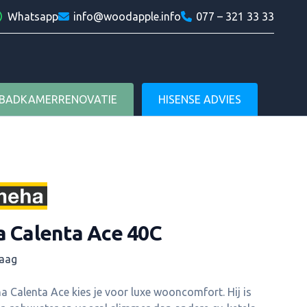
am
in
Whatsapp
info@woodapple.info
077 – 321 33 33
Woodapple
BADKAMERRENOVATIE
HISENSE ADVIES
 Calenta Ace 40C
raag
l informatie
 Calenta Ace kies je voor luxe wooncomfort. Hij is