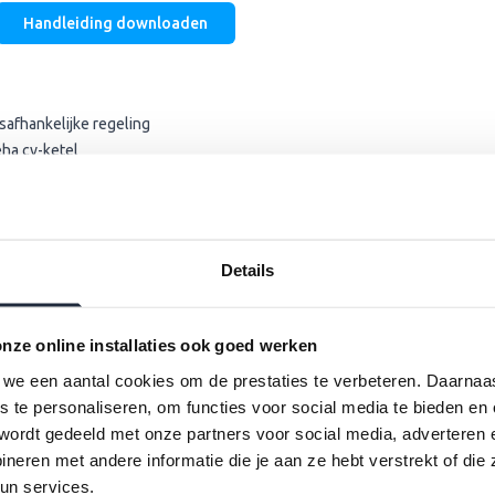
Handleiding downloaden
safhankelijke regeling
ha cv-ketel
Handleiding downloaden
Details
tuïtieve bediening
nze online installaties ook goed werken
omplexe gebruiksaanwijzing nodig.
we een aantal cookies om de prestaties te verbeteren. Daarnaa
lay
s te personaliseren, om functies voor social media te bieden en
eden met overzichtelijk menu.
wordt gedeeld met onze partners voor social media, adverteren 
eren met andere informatie die je aan ze hebt verstrekt of die
Handleiding downloaden
un services.