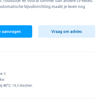
er, robuuster en vooral slimmer dan andere cv-ketels.
automatische bijvulinrichting maakt je leven nog
e aanvragen
Vraag om advies
e:
5
9kw
ij 40°C:
19,5 liter/min