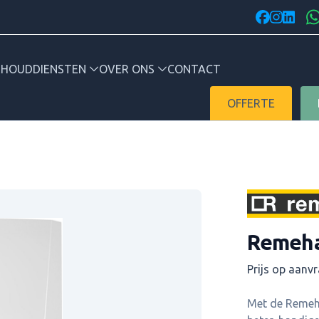
facebook
instagr
linked
RHOUD
DIENSTEN
OVER ONS
CONTACT
OFFERTE
Merk
Remeha
Prijs op aanv
Kete
Met de Remeha