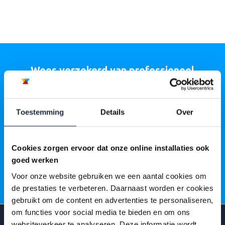
Wees verzekerd van professioneel
onderhoud
Wil je zorgeloos geholpen worden bij het technisch
Toestemming
Details
Over
onderhoud van jouw woning of bedrijfspand? Plan nu een
vrijblijvende afspraak en ontdek wat wij voor jou kunnen
betekenen.
Cookies zorgen ervoor dat onze online installaties ook
goed werken
MAAK EEN AFSPRAAK
Voor onze website gebruiken we een aantal cookies om
de prestaties te verbeteren. Daarnaast worden er cookies
gebruikt om de content en advertenties te personaliseren,
om functies voor social media te bieden en om ons
websiteverkeer te analyseren. Deze informatie wordt