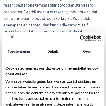
maar constantere temperatuur zorgt dan standaard
radiatoren. Daarbij moet u er rekening mee houden dat
een warmtepomp ook stroom verbruikt. Zou u ook
zonnepanelen hebben, dan kunt u die stroom zelf
opwekken, en dat is natuurlijk helemaal ideaal.
Toestemming
Details
Over
Is mijn woning geschikt voor
een warmtepomp?
Cookies zorgen ervoor dat onze online installaties ook
goed werken
Om een warmtepomp te kunnen installeren (en
Voor onze website gebruiken we een aantal cookies om
daadwerkelijk te kunnen besparen op uw
de prestaties te verbeteren. Daarnaast worden er cookies
energiekosten) moet uw huis aan een aantal
gebruikt om de content en advertenties te personaliseren,
om functies voor social media te bieden en om ons
voorwaarden voldoen:
websiteverkeer te analyseren. Deze informatie wordt