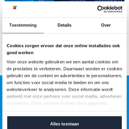
Toestemming
Details
Over
Cookies zorgen ervoor dat onze online installaties ook
goed werken
Voor onze website gebruiken we een aantal cookies om
de prestaties te verbeteren. Daarnaast worden er cookies
gebruikt om de content en advertenties te personaliseren,
om functies voor social media te bieden en om ons
websiteverkeer te analyseren. Deze informatie wordt
Wees verzekerd van professioneel
gedeeld met onze partners voor social media, adverteren
onderhoud
en analyse. Deze partners kunnen deze gegevens
Wil je zorgeloos geholpen worden bij het technisch
combineren met andere informatie die je aan ze hebt
verstrekt of die ze hebben verzameld op basis van jouw
onderhoud van jouw woning of bedrijfspand? Plan nu een
gebruik van hun services.
Alles toestaan
vrijblijvende afspraak en ontdek wat wij voor jou kunnen