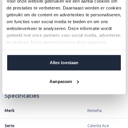
Voor onze website gebruiken we een aantal cookies om
de prestaties te verbeteren. Daarnaast worden er cookies
gebruikt om de content en advertenties te personaliseren,
om functies voor social media te bieden en om ons
Remeha qSense
websiteverkeer te analyseren. Deze informatie wordt
Fraaie vormgeving met simpele intuïtieve bediening
gedeeld met onze partners voor social media, adverteren
Zeer gebruiksvriendelijk: geen complexe gebruiksaanwijzing
en analyse. Deze partners kunnen deze gegevens
nodig.
combineren met andere informatie die je aan ze hebt
Overzichtelijk en helder LCD-display
verstrekt of die ze hebben verzameld op basis van jouw
Uitgebreide instellingsmogelijkheden met overzichtelijk menu.
gebruik van hun services.
Alles toestaan
Brochure
Handleiding
Aanpassen
downloaden
downloaden
Specificaties
Merk
Remeha
Serie
Calenta Ace