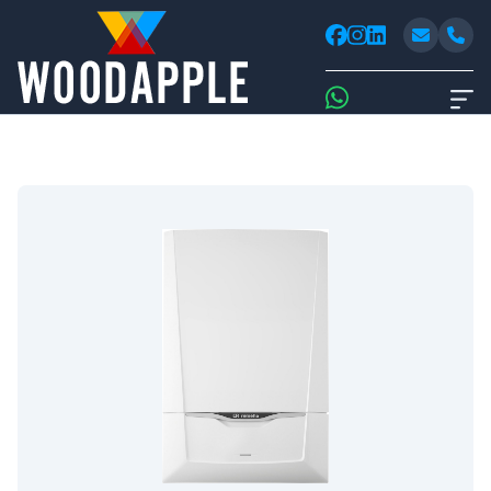
Woodappl
facebook
instagram
linkedin
Whatsapp