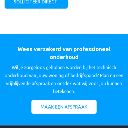
SOLLICITEER DIRECT!
Wees verzekerd van professioneel
onderhoud
Wil je zorgeloos geholpen worden bij het technisch
onderhoud van jouw woning of bedrijfspand? Plan nu een
vrijblijvende afspraak en ontdek wat wij voor jou kunnen
betekenen.
MAAK EEN AFSPRAAK