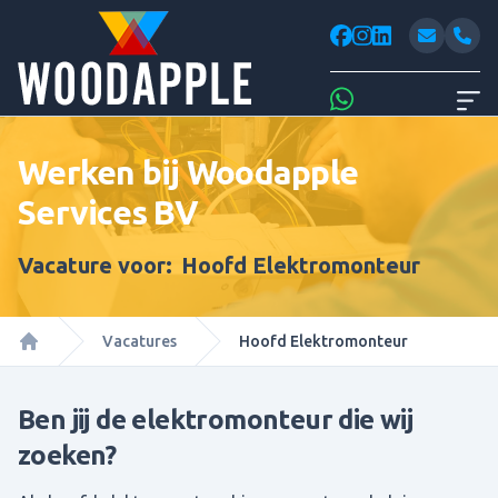
Woodappl
facebook
instagram
linkedin
Whatsapp
Werken bij Woodapple
Services BV
Vacature voor:
Hoofd Elektromonteur
Vacatures
Hoofd Elektromonteur
Home
Ben jij de elektromonteur die wij
zoeken?