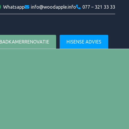
am
in
Whatsapp
info@woodapple.info
077 – 321 33 33
Woodapple
BADKAMERRENOVATIE
HISENSE ADVIES