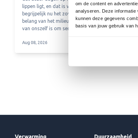
om de content en advertentie
lippen ligt, en dat is volkomen
analyseren. Deze informatie 
begrijpelijk nu het zowel in het
kunnen deze gegevens combin
belang van het milieu als dat
basis van jouw gebruik van h
van onszelf is om serieus met
verduurzaming bezig te zijn.
Aug 08, 2026
Maar hoe doe je dat?
Verwarming
Duurzaamheid