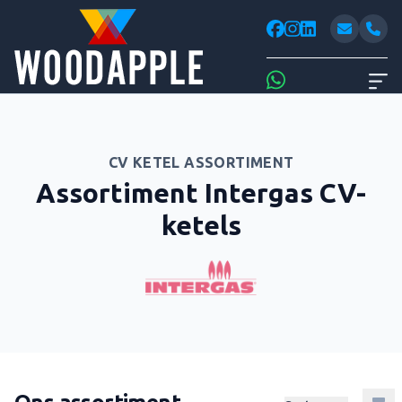
Woodappl
facebook
instagram
linkedin
Whatsapp
CV KETEL ASSORTIMENT
Assortiment Intergas CV-
ketels