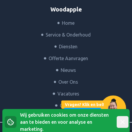
Woodapple
Home
Service & Onderhoud
Diensten
Offerte Aanvragen
Nieuws
Over Ons
Vacatures
Vragen? Klik en bel!
Contact
of Whatsapp
Wij gebruiken cookies om onze diensten
Afwij
aan te bieden en voor analyse en
marketing.