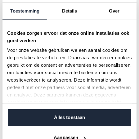
Toestemming
Details
Over
Vaillant
Ecotec plus CW4
Prijs op aanvraag
Cookies zorgen ervoor dat onze online installaties ook
Voor middelgrote woningen
goed werken
Vermogen: 25 kw kw
Voor onze website gebruiken we een aantal cookies om
de prestaties te verbeteren. Daarnaast worden er cookies
Bekijk ketel
gebruikt om de content en advertenties te personaliseren,
om functies voor social media te bieden en om ons
websiteverkeer te analyseren. Deze informatie wordt
gedeeld met onze partners voor social media, adverteren
en analyse. Deze partners kunnen deze gegevens
combineren met andere informatie die je aan ze hebt
verstrekt of die ze hebben verzameld op basis van jouw
gebruik van hun services.
Alles toestaan
Aanpassen